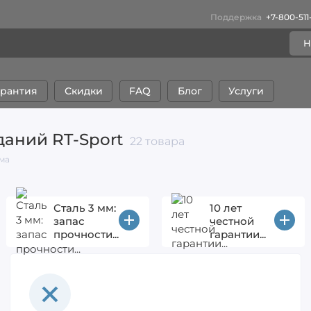
ы
Поддержка
+7-800-511
Н
арантия
Скидки
FAQ
Блог
Услуги
даний RT-Sport
22 товара
ма
Сталь 3 мм:
10 лет
запас
честной
прочности...
гарантии...