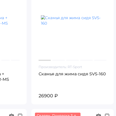
Производитель:
RT-Sport
 +
Скамья для жима сидя SVS-160
R-MS
26900 ₽
Сварен. Покраска 3 дня