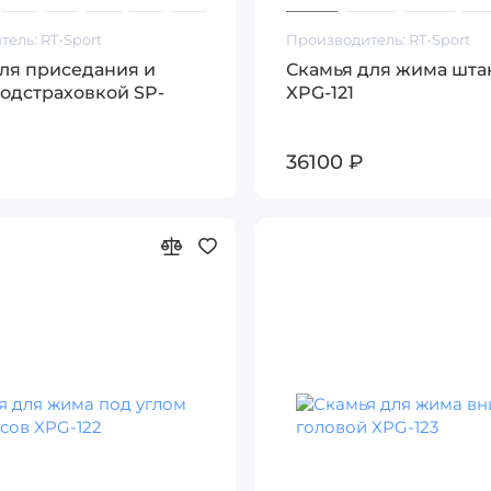
тель:
RT-Sport
Производитель:
RT-Sport
для приседания и
Скамья для жима шта
одстраховкой SP-
XPG-121
₽
36100 ₽