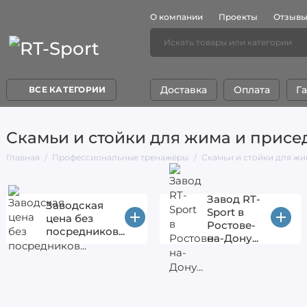
О компании
Проекты
Отзыв
Доставка
Оплата
Г
ВСЕ КАТЕГОРИИ
Скамьи и стойки для жима и присе
Главная
Профессиональные тренажёры
Скамьи и стойки для жи
Завод RT-
Заводская
Sport в
цена без
Ростове-
посредников...
на-Дону...