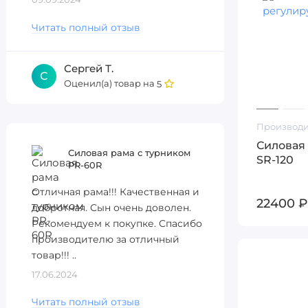
Читать полный отзыв
Сергей Т.
С
Оценил(а) товар на
5
Производи
Силовая
Силовая рама с турником
SR-120
PR-60R
Отличная рама!!! Качественная и
22400 ₽
добротная. Сын очень доволен.
Рекомендуем к покупке. Спасибо
производителю за отличный
товар!!! ..
17.06.2024
Читать полный отзыв