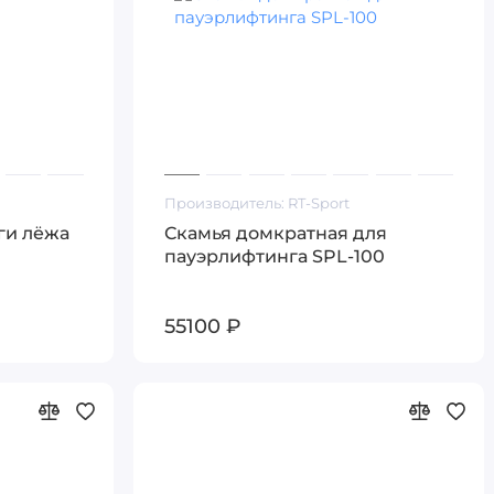
Производитель:
RT-Sport
ги лёжа
Скамья домкратная для
пауэрлифтинга SPL-100
55100 ₽