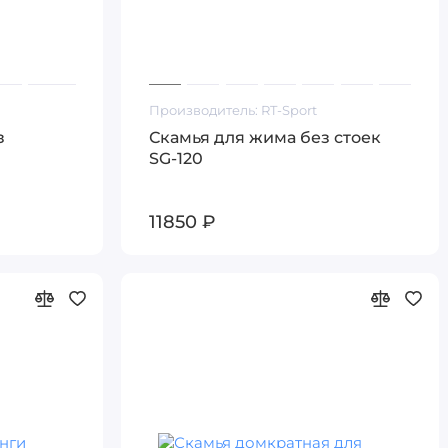
Производитель:
RT-Sport
з
Скамья для жима без стоек
SG-120
11850 ₽