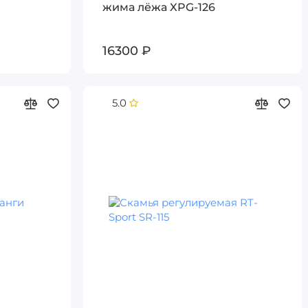
жима лёжа XPG-126
16300 ₽
5.0