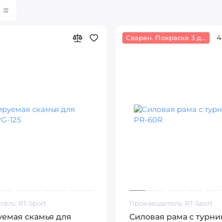
4
Сварен. Покраска 3 дня
тель:
RT-Sport
Производитель:
RT-Sport
уемая скамья для
Силовая рама с турни