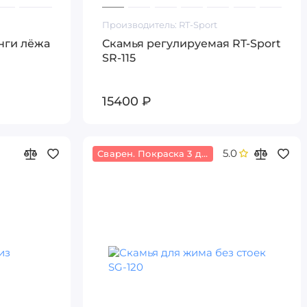
Производитель:
RT-Sport
нги лёжа
Скамья регулируемая RT-Sport
SR-115
15400 ₽
5.0
Сварен. Покраска 3 дня