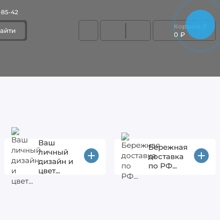
-85-42
Корзина
0
айти
0 ₽
Ваш
Бережная
личный
доставка
дизайн и
по РФ...
цвет...