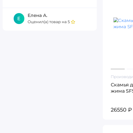
Елена А.
Е
Оценил(а) товар на
5
Производи
Скамья 
жима SF
26550 ₽