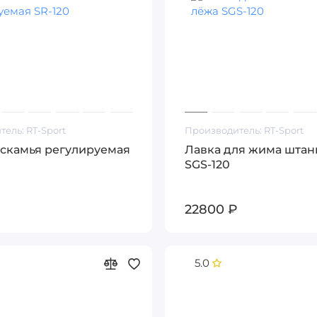
тель:
RT-Sport
Производитель:
RT-Sport
 скамья регулируемая
Лавка для жима штан
SGS-120
22800 ₽
5.0