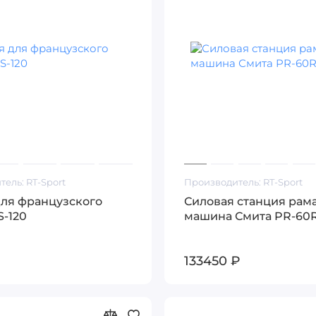
тель:
RT-Sport
Производитель:
RT-Sport
для французского
Силовая станция рама
S-120
машина Смита PR-60
133450 ₽