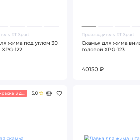
тель:
RT-Sport
Производитель:
RT-Sport
ля жима под углом 30
Скамья для жима вни
 XPG-122
головой XPG-123
40150 ₽
5.0
Сварен. Покраска 3 дня