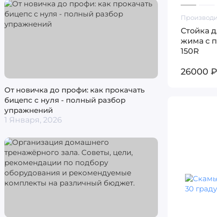
Производи
Стойка 
жима с п
150R
26000 
От новичка до профи: как прокачать
бицепс с нуля - полный разбор
упражнений
1 Января, 2026