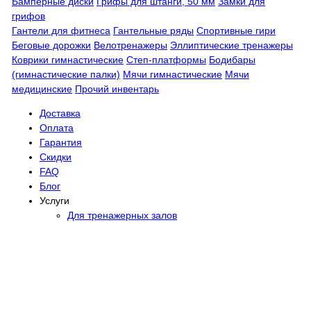
Бамперные диски
Грифы для штанги, 50 мм
Замки для
грифов
Гантели для фитнеса
Гантельные ряды
Спортивные гири
Беговые дорожки
Велотренажеры
Эллиптические тренажеры
Коврики гимнастические
Степ-платформы
Бодибары
(гимнастические палки)
Мячи гимнастические
Мячи
медицинские
Прочий инвентарь
Доставка
Оплата
Гарантия
Скидки
FAQ
Блог
Услуги
Для тренажерных залов