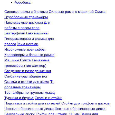
Аэробика
Силовые рамы с блоками
Силовые рамы с машиной Смита
Грузоблочные тренажёры
Нагружаемые дисками
Для
работы с весом тела
Баттерфляй
Гакк машины
Гиперэкстензии и скамьи для
пресса
Жим ногами
Икроножные тренажёры
Кроссоверы и блочные рамки
Машины Смита
Рычажные
тренажёры (тип хаммер)
Сведение и разведение ног
Сгибание-разгибание ног
Скамьи и стойки для жима
Т-
образные тренажёры
Тренажёры по группам мышц
Турники и брусья
Скамьи и стойки
Подставки и стойки для гантелей
Стойки для грифов и дисков
Черные обрезиненные диски
Цветные обрезиненные диски
Бамперные диски
Грифы для штанги, 50 мм
Замки для