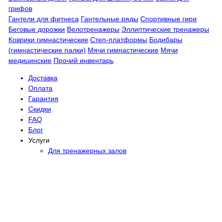
грифов
Гантели для фитнеса
Гантельные ряды
Спортивные гири
Беговые дорожки
Велотренажеры
Эллиптические тренажеры
Коврики гимнастические
Степ-платформы
Бодибары
(гимнастические палки)
Мячи гимнастические
Мячи
медицинские
Прочий инвентарь
Доставка
Оплата
Гарантия
Скидки
FAQ
Блог
Услуги
Для тренажерных залов