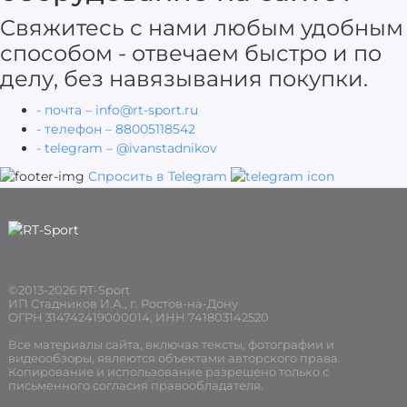
Cвяжитесь с нами любым удобным
способом - отвечаем быстро и по
делу, без навязывания покупки.
- почта – info@rt-sport.ru
- телефон – 88005118542
- telegram – @ivanstadnikov
Спросить в Telegram
©2013-2026 RT-Sport
ИП Стадников И.А., г. Ростов-на-Дону
ОГРН 314742419000014, ИНН 741803142520
Все материалы сайта, включая тексты, фотографии и
видеообзоры, являются объектами авторского права.
Копирование и использование разрешено только с
письменного согласия правообладателя.