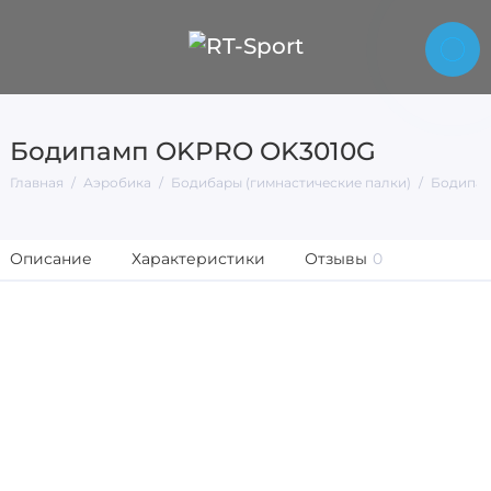
Бодипамп OKPRO OK3010G
Главная
Аэробика
Бодибары (гимнастические палки)
Бодипа
Описание
Характеристики
Отзывы
0