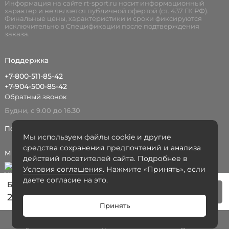
Информация на сайте rt-sport.ru носит информационный
характер и не является публичной офертой (ст. 437 ГК РФ).
Финальные цены, характеристики и сроки фиксируются
исключительно в Спецификации после подтверждения
заказа.
Поддержка
+7-800-511-85-42
+7-904-500-85-42
Обратный звонок
Будни, с 9.00 до 16.30
Поддержка в мессенджере
Мы используем файлы cookie и другие
средства сохранения предпочтений и анализа
Мы в сети
действий посетителей сайта. Подробнее в
Условия соглашения
. Нажмите «Принять», если
даете согласие на это.
Бодипамп OKPRO OK3010G
В корзину
27641 ₽
Принять